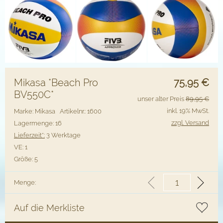
Mikasa *Beach Pro
75,95
€
BV550C*
unser alter Preis
89,95 €
inkl. 19% MwSt.
Marke: Mikasa
Artikelnr.: 1600
zzgl. Versand
Lagermenge: 16
Lieferzeit*:
3 Werktage
VE:
1
Größe:
5
Menge:
Auf die Merkliste